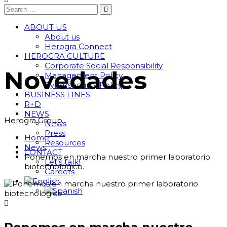
ABOUT US
About us
Herogra Connect
HEROGRA CULTURE
Corporate Social Responsibility
Novedades
Management Policy
Cybersecurity Policy
BUSINESS LINES
R+D
NEWS
Herogra Group
News
Press
Home
Resources
News
CONTACT
Ponemos en marcha nuestro primer laboratorio
Let’s talk!
biotecnológico.
Careers