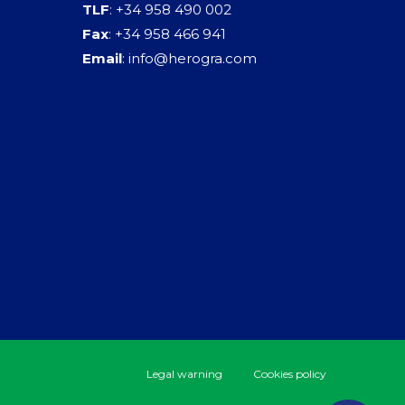
TLF
: +34 958 490 002
Fax
: +34 958 466 941
Email
:
info@herogra.com
Legal warning
Cookies policy