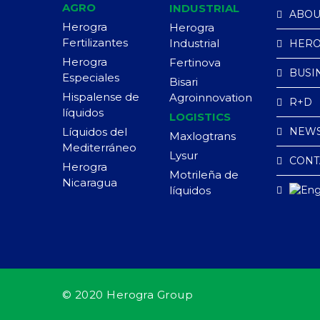
AGRO
INDUSTRIAL
ABOU
Herogra
Herogra
Fertilizantes
Industrial
HERO
Herogra
Fertinova
BUSI
Especiales
Bisari
Hispalense de
Agroinnovation
R+D
líquidos
LOGISTICS
Líquidos del
NEW
Maxlogtrans
Mediterráneo
Lysur
CONT
Herogra
Motrileña de
Nicaragua
líquidos
© 2020 Herogra Group